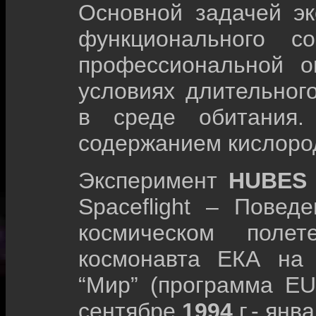
Основной задачей эк
функционального с
профессиональной о
условиях длительног
в среде обитания.
содержанием кислоро
Эксперимент
HUBE
Spaceflight – Повед
космическом полет
космонавта ЕКА на 
“Мир” (программа EU
сентябре
1994
г.- янв