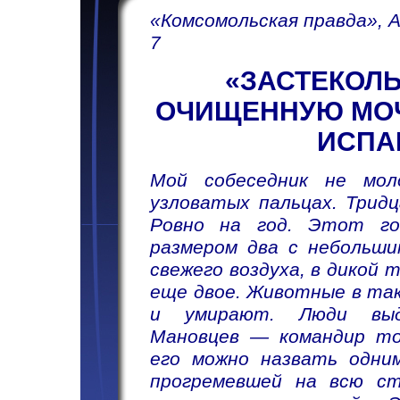
«Комсомольская правда», А
7
«ЗАСТЕКОЛЬ
ОЧИЩЕННУЮ МОЧ
ИСПА
Мой собеседник не мол
узловатых пальцах. Трид
Ровно на год. Этот го
размером два с небольши
свежего воздуха, в дикой
еще двое. Животные в та
и умирают. Люди выд
Мановцев — командир тог
его можно назвать одним
прогремевшей на всю ст