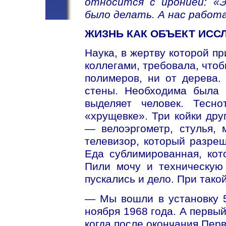
относится с иронией: «
было делать. А нас работа
ЖИЗНЬ КАК ОБЪЕКТ ИСС
Наука, в жертву которой п
коллегами, требовала, чтоб
полимеров, ни от дерева.
стены. Необходима была 
выделяет человек. Тесн
«хрущевке». Три койки дру
— велоэргометр, стулья,
телевизор, который разреш
Еда сублимированная, кот
Пили мочу и техническую
пускались и дело. При такой
— Мы вошли в установку 5
ноября 1968 года. А первый
когда после окончания Пер